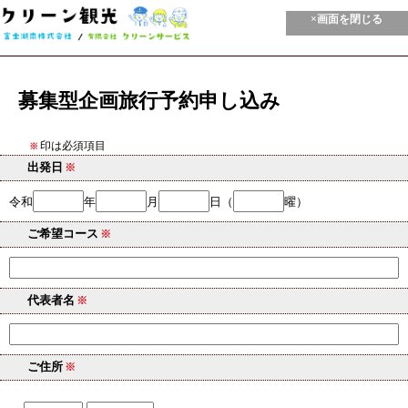
×画面を閉じる
募集型企画旅行予約申し込み
印は必須項目
※
出発日
※
令和
年
月
日（
曜）
ご希望コース
※
代表者名
※
ご住所
※